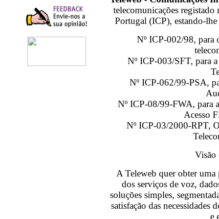
telecomunicações registado 
Portugal (ICP), estando-lhe 
Nº ICP-002/98, para o
teleco
Nº ICP-003/SFT, para a 
Te
Nº ICP-062/99-PSA, par
Aud
Nº ICP-08/99-FWA, para a u
Acesso F
Nº ICP-03/2000-RPT, Op
Teleco
Visão
A Teleweb quer obter uma 
dos serviços de voz, dad
soluções simples, segmentada
satisfação das necessidades d
e 