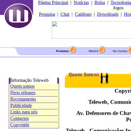
Página Principal
|
Notícias
|
Bolsa
|
Tecnologia
Jogos
Pesquisa
|
Chat
|
Catálogo
|
Downloads
|
Hor
Produtos
Web24
Ver Correio
Informação Teleweb
Quem somos
Copyri
Press releases
Recrutamento
Teleweb, Comunic
Publicidade
Links para nós
Av. Defensores de Chav
Contactos
P
Copyright
Teleweb - Comunicações Int