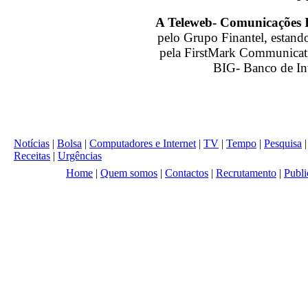
A Teleweb- Comunicações I
pelo Grupo Finantel, estando 
pela FirstMark Communicat
BIG- Banco de In
Notícias
|
Bolsa
|
Computadores e Internet
|
TV
|
Tempo
|
Pesquisa
Receitas
|
Urgências
Home
|
Quem somos
|
Contactos
|
Recrutamento
|
Publi