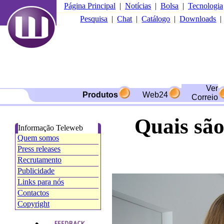
Página Principal
|
Notícias
|
Bolsa
|
Tecnologia
Pesquisa
|
Chat
|
Catálogo
|
Downloads
Ver
Produtos
Web24
Correio
Quais são
Informação Teleweb
Quem somos
Press releases
Recrutamento
Publicidade
Links para nós
Contactos
Copyright