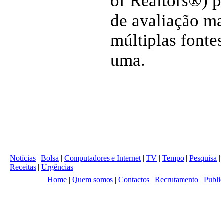
of Realtors®) 
de avaliação m
múltiplas fonte
uma.
Notícias
|
Bolsa
|
Computadores e Internet
|
TV
|
Tempo
|
Pesquisa
Receitas
|
Urgências
Home
|
Quem somos
|
Contactos
|
Recrutamento
|
Publi